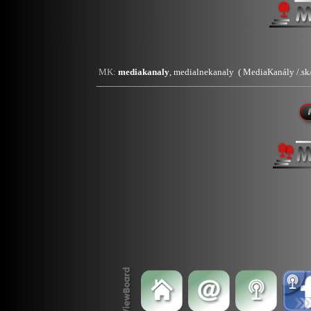
MK:
mediakanaly
, medialnekanaly ( MediaKanály /.sk